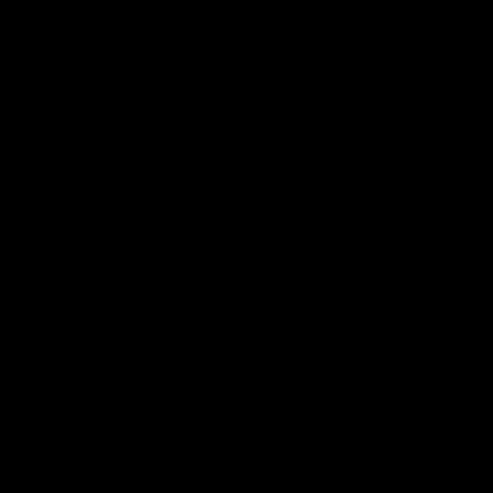
模具厂家，报价，哪家好，批发