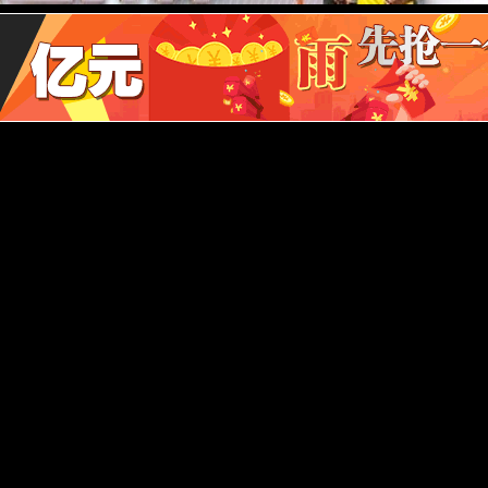
削角块 钢模具
不锈钢 扭王字块 钢模
加料斗
浇筑平台
 SERVICE