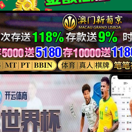
型块体 钢模具