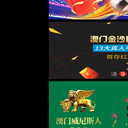
首页
>>
产品展示
>>
钢模具
栏目列表
钢模具
消波（护面）块
扭王字块 A型
扭王字块 B型
四脚空心块
空心螺母块（六角空心块）
扭工字块