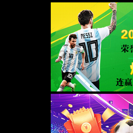
世界杯365平台(中国区)-Official Plat
首页
关