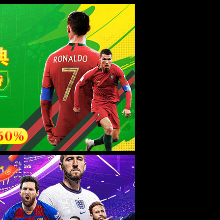
荣誉资质
招贤纳士
联系我们
EN