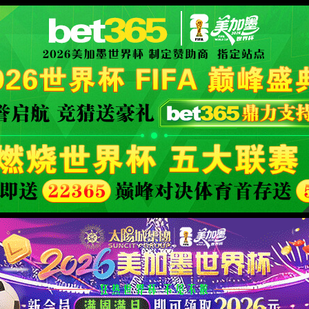
form
于我们
产品展示
工程项目
钢模租售
新闻中心