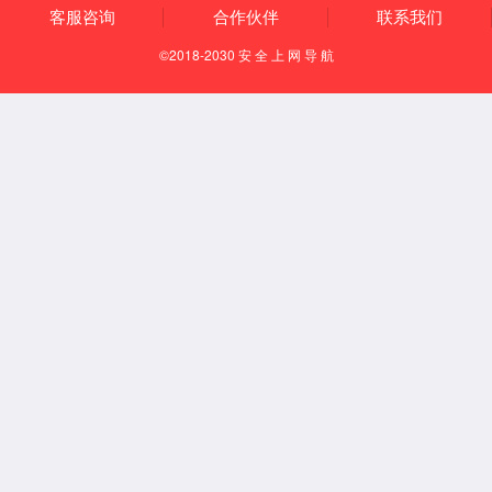
扭工字块 钢模具
1
2
共
2
页
18
条数据
首页
上一页
下一页
尾页
微信公众号
找钢模APP
抖音短视频
小程序二维
码