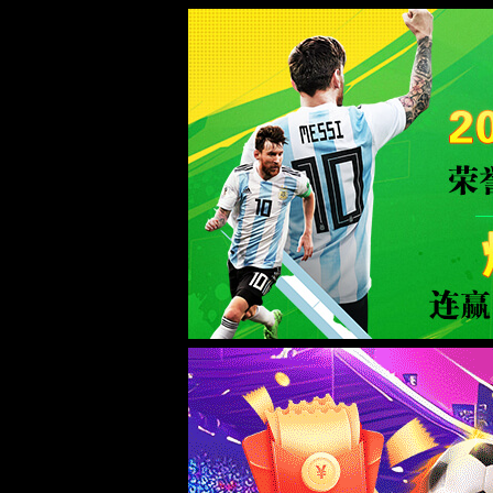
世界杯365平台(中国区)-Official Plat
WTS-WAF拦截详情
出现该页面的原因:
1.你的请求是黑客攻击
2.你的请求合法但触发了安全规则,请提交问题反馈