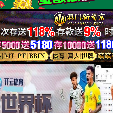
贝藻礁 预制件
礁 3D模型图