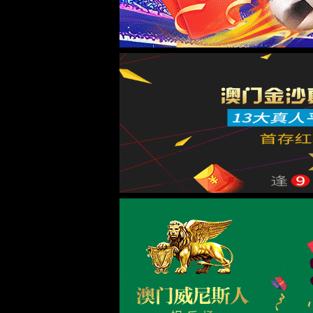
首页
>>
产品展示
>>
人工鱼礁
>>
贝藻礁
栏目列表
钢模具
消波（护面）块
扭王字块 A型
扭王字块 B型
四脚空心块
空心螺母块（六角空心块）
扭工字块