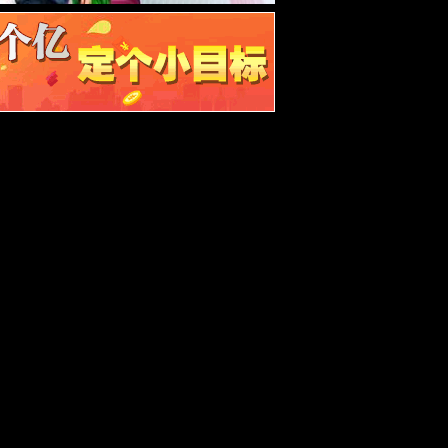
贝藻礁 预制件