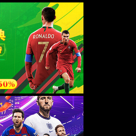
荣誉资质
招贤纳士
联系我们
EN