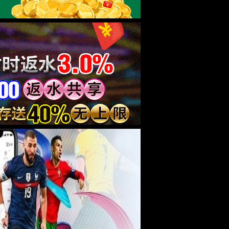
下一个：
贝藻礁 Ⅱ 混凝土预制