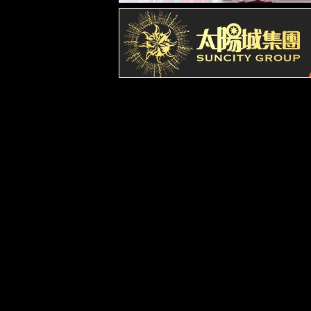
人工鱼礁
鱼巢砖
贝藻礁
牡蛎礁
机制砖
联锁块
生态构件
新闻资讯
采购扭王字块钢模｜切勿贪小便宜掉大坑
相关服务
/