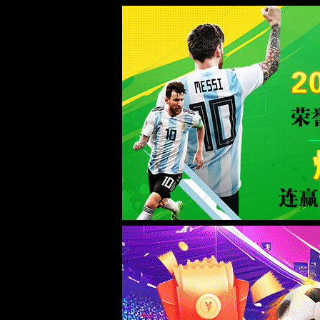
世界杯365平台(中国区)-Official Plat
WTS-WAF拦截详情
出现该页面的原因:
1.你的请求是黑客攻击
2.你的请求合法但触发了安全规则,请提交问题反馈