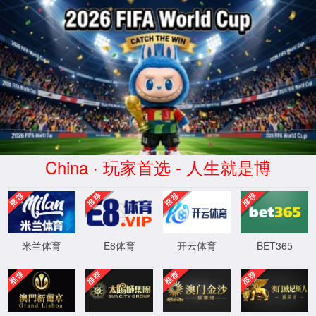
世界杯365平台(中国区)-Official
Platform
WTS-WAF拦截详情
出现该页面的原因:
1.你的请求是黑客攻击
2.你的请求合法但触发了安全规则,请提交问题反馈
XML 地图