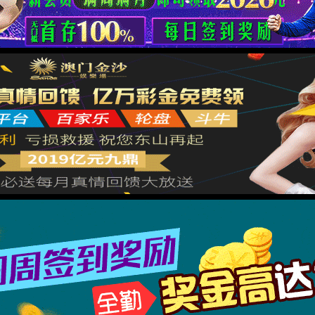
 鑫弘四期码头扭王字块预制工程