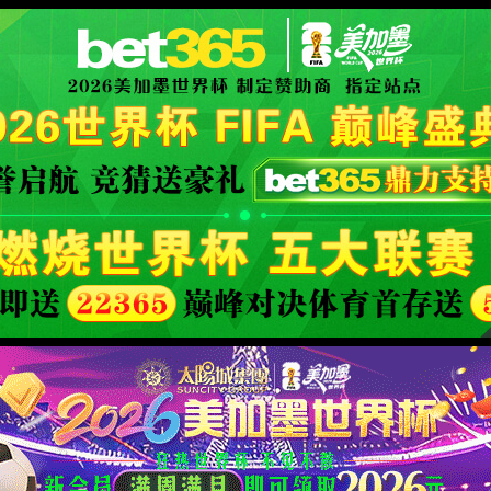
form
于我们
产品展示
工程项目
钢模租售
新闻中心