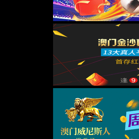
首页
>>
工程项目
>>
消波块
栏目列表
消波块
消波块
联锁块
新闻资讯
采购扭王字块钢模｜切勿贪小便宜掉大坑
10吨A型 扭王字块钢模
2021年