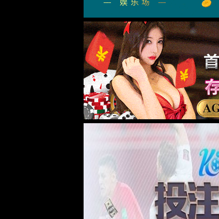
2吨 四脚空心块钢模
首页
45吨A型 扭王字块钢模
鱼巢砖钢模
二手5吨A型扭王字块钢模带轮子
45吨A型扭王字块钢模
5吨A型带轮 & 35吨A型 扭王字块钢模
联系我们