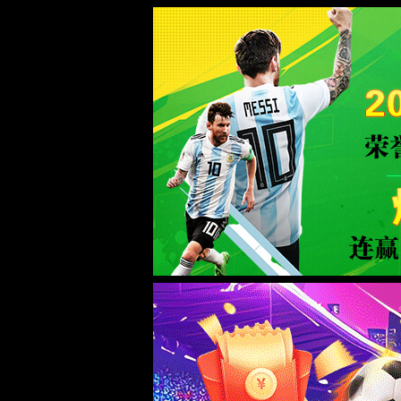
世界杯365平台(中国区)-Official Plat
首页
关