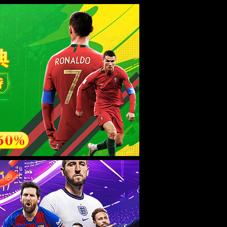
EN
纳士
我们