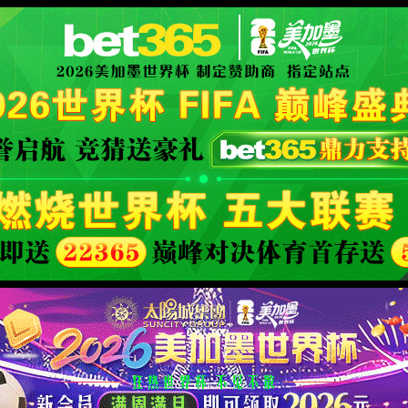
form
项目
租售
中心
资质