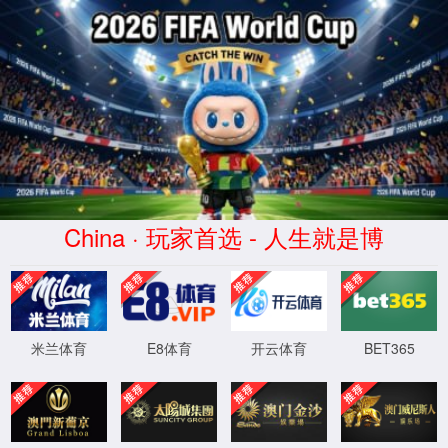
世界杯365平台(中国区)-Official
Platform
首页
>>
上海新闻中心
>>
上海公司新闻
上海公司新闻
上海7大环节全解析 | 世界杯365平台消波块钢模：从需求到售后，匠心守护每一米海岸线
2026-01-15 18:25:44
在港口、海岸防护工程中，消波块是抵御海浪侵蚀的“海岸线卫士”，而优质的消波
块钢模，正是打造这一卫士的核心基础之一。宁波世界杯365平台钢模始终秉持
“给客户创造价值”的服务宗旨，将匠心融入每一个环节，秉承“专注做好每一套消
波块钢模”的匠心精神，为客户提供从需求对接至售后闲置处置的全流程消波块
上海元旦快乐！
2025-12-31 18:44:30
钢...
值此元旦佳节来临之际，宁波世界杯365平台谨向长期以来关心、支持我们的客
户、合作伙伴及各界朋友，致以诚挚的感谢和新年的美好祝福！新的一年，我们
将继续秉持专业、诚信、创新的理念，不断提升产品与服务品质，与您携手共
进，共创更加稳健与长远的发展。衷心祝愿大家元旦快乐，身体健康，事业进
上海找钢模小程序正式上线公告
2025-12-24 16:36:34
步，阖家幸福！
为进一步提升用户使用体验，满足客户在不同场景下的使用需求，找钢模在原有