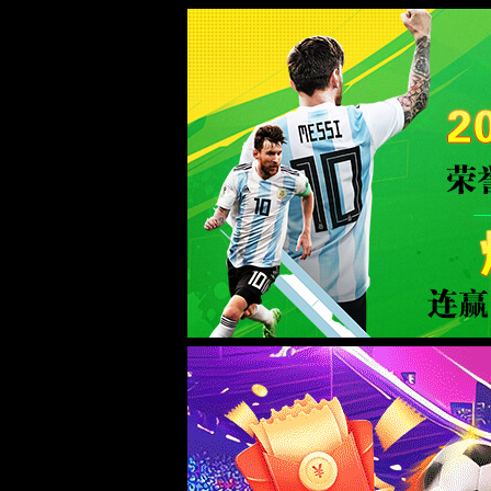
世界杯365平台(中国区)-Official Plat
WTS-WAF拦截详情
出现该页面的原因:
1.你的请求是黑客攻击
2.你的请求合法但触发了安全规则,请提交问题反馈