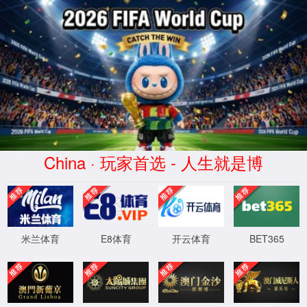
世界杯365平台(中国区)-Official
Platform
WTS-WAF拦截详情
出现该页面的原因:
1.你的请求是黑客攻击
2.你的请求合法但触发了安全规则,请提交问题反馈
XML 地图