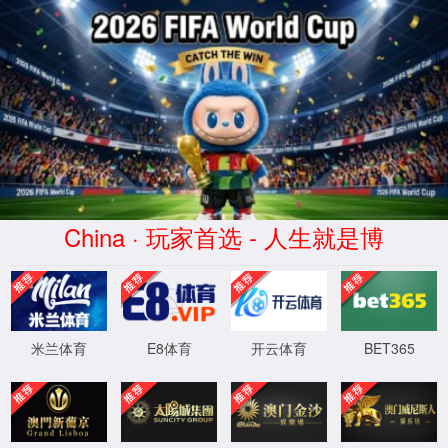
世界杯365平台(中国区)-Official Platform
404
不好意思，您访问的页面不存在~ 5秒后将
跳转首页
您可以：
< 返回上一页
|
去首页 >
|