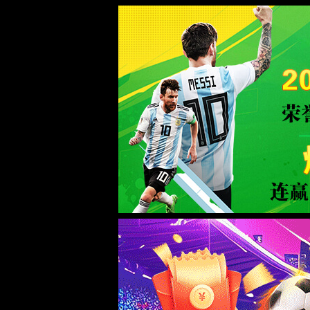
世界杯365平台(中国区)-Official Platform
不好