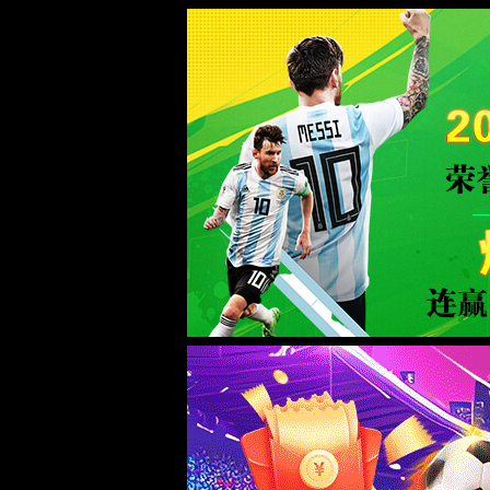
世界杯365平台(中国区)-Official Plat
WTS-WAF拦截详情
出现该页面的原因:
1.你的请求是黑客攻击
2.你的请求合法但触发了安全规则,请提交问题反馈