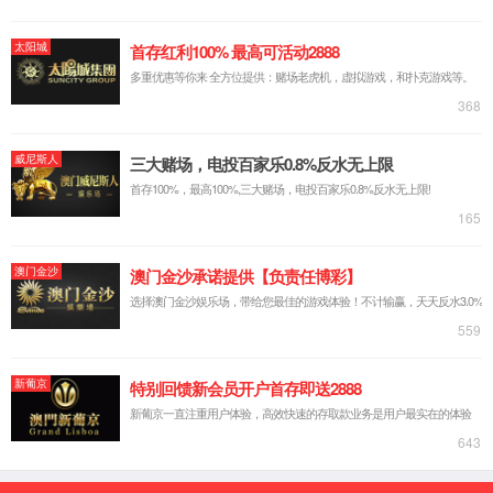
在线订购
上一个：
联锁块堆场
下一个：
水泥联锁块
相关产品
码头联锁块
联锁块