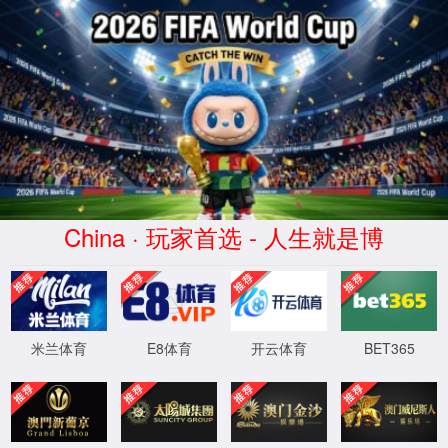
世界杯365平台(中国区)-Official Platform
404
不好意思，您访问的页面不存在~ 5秒后将
跳转首页
您可以：
< 返回上一页
|
去首页 >
|